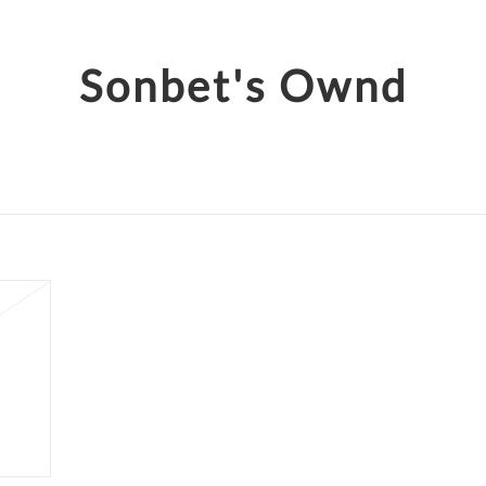
Sonbet's Ownd